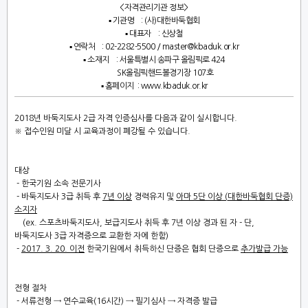
<
자격관리기관 정보
>
▪
기관명
: (
사
)
대한바둑협회
▪
대표자
:
신상철
▪
연락처
: 02-2282-5500 / master@kbaduk.or.kr
▪
소재지
:
서울특별시 송파구 올림픽로
424
SK
올림픽핸드볼경기장
107
호
▪
홈페이지
:
www.kbaduk.or.kr
2018
년 바둑지도사
2
급 자격 인증심사를 다음과 같이 실시합니다
.
※
접수인원 미달 시 교육과정이 폐강될 수 있습니다
.
대상
-
한국기원 소속 전문기사
-
바둑지도사
3
급 취득 후
7
년 이상
경력유지 및
아마
5
단 이상
(
대한바둑협회 단증)
소지자
​ (ex. 스포츠바둑지도사, 보급지도사 취득 후 7년 이상 경과 된 자 - 단,
바둑지도사 3급 자격증으로
교환한 자에 한함
)
-
2017. 3. 20.
이전
한국기원에서 취득하신 단증은 협회 단증으로
추가발급 가능
전형 절차
-
서류전형
→
연수교육
(16
시간
)
→
필기심사
→
자격증 발급