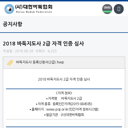
공지사항
2018 바둑지도사 2급 자격 인증 심사
작성일 : 2018.06.28
조회수 : 4,223
바둑지도사 등록신청서(2급).hwp
2018
바둑지도사
2
급 자격 인증 심사
<
자격 정보
>
▪
자격명
:
바둑지도사
2
급
▪
자격 종류
:
등록민간자격
(2015-004585)
▪
홈페이지
:
www.pqi.or.kr
(
민간자격 정보시스템
)
▪
발급기관
: (
사
)
대한바둑협회