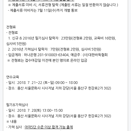
※
제출서류 미비 시
,
서류전형 탈락
.(
제출된 서류는 일절 반환하지 않습니다
.)
-
제출서류 미비자는
7
월
11
일
(
수
)
까지 개별 통보
전형료
-
전형료
1.
신규
& 2016
년 필기심사 탈락자
:
23
만원
(
전형료
2
만원
,
교육비
16
만원
,
심사비
5
만원
)
2. 2016
년 기력심사 탈락자
: 7
만원
(
전형료
2
만원
,
심사비
5
만원
)
-
입금계좌
:
하나은행
281-910003-63404,
예금주
: (
사
)
대한바둑협회
※
전형료는 접수마감일 이전에 본인 명의로 온라인 입금
연수교육
-
일시
: 2018. 7. 21~22.(
토
~
일
) 09:00 ~ 18:00
-
장소
:
용산 서울문화사 시사저널 지하 강당
(
서울 용산구 한강로
2
가
302)
필기
&
기력심사
-
일시
: 2018. 7. 28(
토
) 13:00~15:00
-
장소
:
용산 서울문화사 시사저널 지하 강당
(
서울 용산구 한강로
2
가
302)
※
내용
-
기력 심사
:
아마
5
단 수준 이상 합격 가능 출제