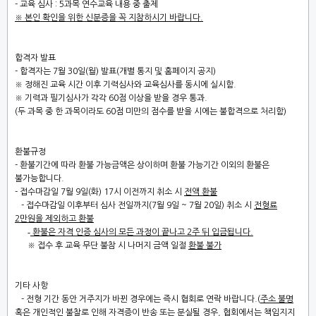
-
교육 심사
: 5
과목 연수교육 내용 중 출제
※
본인 확인을 위한 신분증을 꼭 지참하시기 바랍니다
.
합격자 발표
-
합격자는
7
월
30
일
(
월
)
발표
(
개별 통지 및 홈페이지 공지
)
※
정해진 교육 시간 이후 기력심사와 교육심사를 동시에 실시함
.
※
기력과 필기심사가 각각
60
점 이상을 받을 경우 통과
.
(
두 과목 중 한 과목이라도
60
점 미만의 점수를 받을 시에는 불합격으로 처리함
)
환불규정
-
환불기간에 따라 환불 가능금액은 상이하며 환불 가능기간 이외의 환불은
불가능
합니다
.
-
접수마감일
7
월
9
일
(
화
) 17
시 이전까지 취소 시
전액 환불
-
접수마감일 이후부터 심사 전일까지
(7
월
9
일
~ 7
월
20
일
)
취소 시
전형료
2
만원을 제외하고 환불
-
환불은 자격 인증 심사의 모든 과정이 끝나고 2주 뒤 입금됩니다.
※
접수 후 교육 무단 불참 시 나머지 금액 일절
환불 불가
기타 사항
-
전형 기간 동안 거주지가 바뀐 경우에는 즉시 협회로 연락 바랍니다
.(
주소 불명
혹은 개인적인 불찰로 인해 자격증이 반송 또는 분실될 경우
,
협회에서는 책임지지