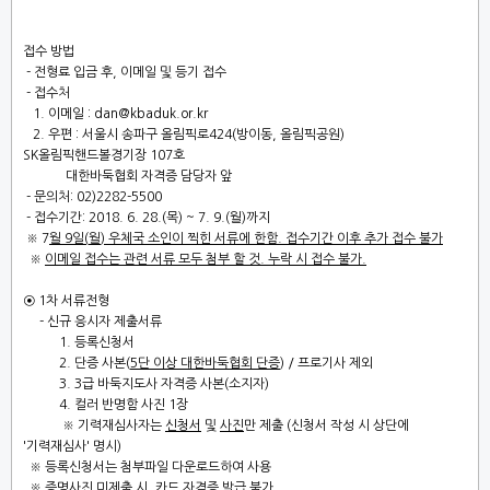
접수 방법
-
전형료 입금 후
,
이메일 및 등기 접수
-
접수처
1.
이메일
:
dan@kbaduk.or.kr
2.
우편
:
서울시 송파구 올림픽로
424(
방이동
,
올림픽공원
)
SK
올림픽핸드볼경기장
107
호
대한바둑협회 자격증 담당자 앞
-
문의처
: 02)2282-5500
-
접수기간
: 2018. 6. 28.(
목
) ~ 7.
9.(
월
)
까지
※
7
월
9
일
(
월
)
우체국 소인이 찍힌 서류에 한함
.
접수기간 이후 추가 접수 불가
※
이메일 접수는 관련 서류 모두 첨부 할 것
.
누락 시 접수 불가
.
◉
1
차 서류전형
-
신규 응시자 제출서류
1.
등록신청서
2.
단증 사본
(
5
단 이상 대한바둑협회 단증
) /
프로기사 제외
3. 3
급 바둑지도사 자격증 사본
(
소지자
)
4.
컬러 반명함 사진
1
장
※
기력재심사자
는
신청서
및
사진
만 제출 (신청서 작성 시 상단에
'기력재심사'
명시)
※
등록신청서는 첨부파일 다운로드하여 사용
※
증명사진 미제출 시
,
카드 자격증 발급 불가
.