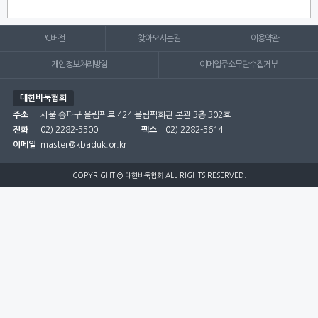
PC버전
찾아오시는길
이용약관
개인정보처리방침
이메일주소무단수집거부
대한바둑협회
주소
서울 송파구 올림픽로 424 올림픽회관 본관 3층 302호
전화
02) 2282-5500
팩스
02) 2282-5614
이메일
master@kbaduk.or.kr
COPYRIGHT © 대한바둑협회 ALL RIGHTS RESERVED.