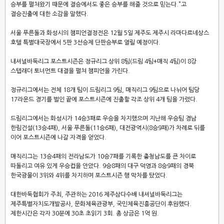
승부를 펼쳐왔기 때문에 결승에서도 좋은 승부를 해줄 것으로 믿는다
.”
고
결승진출에 대한 소감을 말했다
.
서울 푸른돌과 화성시의 챔피언결정전은
12
월
5
일 제주도 제주시 라마다르네상스
호텔 특별대국장에서
5
판
3
선승제 단판승부로 열릴 예정이다
.
내셔널바둑리그 포스트시즌은 정규리그 상위
8
팀
(
드림
4
팀
+
매직
4
팀
)
이
8
강
스텝래더 토너먼트 대결을 펼쳐 챔피언을 가린다
.
정규리그에서는 전체
18
개 팀이 드림리그
9
팀
,
매직리그
9
팀으로 나뉘어 팀당
17
라운드 경기를 벌인 끝에 포스트시즌에 진출할 각조 상위
4
개 팀을 가렸다
.
드림리그에서는 화성시가
14
승
3
패로 우승을 차지했으며 지난해 우승팀 경남
한림건설
(13
승
4
패
),
서울 푸른돌
(11
승
6
패
),
대전광역시
(8
승
9
패
)
가 차례로 뒤를
이어 포스트시즌에 나갈 자격을 얻었다
.
매직리그는
13
승
4
패의 전라남도가
10
승
7
패를 기록한 충청남도를 큰 차이로
따돌리고 여유 있게 우승컵을 안았다
. 9
승
8
패의 대구 덕영과
8
승
9
패의 경북
한국광물이
3
위와
4
위를 차지하며 포스트시즌 행 막차를 탔었다
.
대한바둑협회가 주최
,
주관하는
2016
제주삼다수배 내셔널바둑리그는
제주특별자치도개발공사
,
문화체육관광부
,
국민체육진흥공단이 후원했다
.
제한시간은 각자
30
분에
30
초 초읽기
3
회
.
총 상금은
1
억 원
.