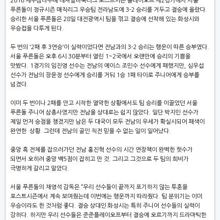
2016
제주삼다수배 내셔널바둑리그 포스트시즌 플레이오프 제
2
경기에서 서울
푸른돌이 정규시즌 매직리그 우승팀 전라남도에
3-2
승리를 거두고 결승에 올랐다
.
승리한 서울 푸른돌은
28
일 대전광역시 팀을 꺾고 결승에 선착해 있는 화성시와
우승컵을 다투게 된다
.
두 번의
'2
패 후
3
연승
'
이 실력이었다면 전남과의
3-2
승리는 행운이 따른 승부였다
.
서울 푸른돌은 오후
6
시
30
분부터 열린
1~2
국에서 오랜만에 승리의 기쁨을
맛봤다
. 1
경기의 임진영 선수는 전남의 에이스 조민수 선수에게 패했지만
,
심우섭
선수가 전남의 장윤정 선수에게 승리를 거둬
1
승
1
패 타이로 주니어에게 승부를
넘겼다
.
이미 두 번이나
2
패를 안고 시작한 열악한 상황에서도 팀 승리를 이끌었던 서울
푸른돌 주니어 삼총사였지만 전남을 상대로는 쉽지 않았다
.
일단 박지민 선수가
제일 먼저 승점을 챙겼지만 남은 두 대국이 모두 전남의 우세가 확실시되어 패색이
완연한 상황
.
그런데 전남의 골인 직전 믿을 수 없는 일이 일어났다
.
중앙 흑 전체를 잡으러가던 전남 홍진혁 선수의 시간 연장책이 완벽한 헛수가
되면서 오히려 중앙 백
5
점이 잡히고 만 것
.
그리고 그것으로 두 팀의 희비가
극명하게 갈리고 말았다
.
서울 푸른돌의 채영석 감독은
“
우리 선수들이 끝까지 포기하지 않는 투혼을
포스트시즌에서 계속 보여줬는데 이번에는 행운까지 따라줬다
.
팀 분위기는 이미
우승이라도 한 것처럼 좋다
.
결승 상대인 화성시는 특히 주니어 선수들의 실력이
강하다
.
하지만 우리 선수들은 준준플레이오프부터 결승에 오르기까지 드라마틱한