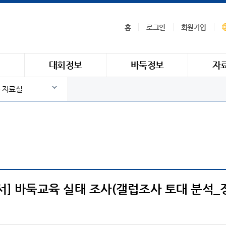
홈
로그인
회원가입
식
대회정보
바둑정보
자
 자료실
백서] 바둑교육 실태 조사(갤럽조사 토대 분석_