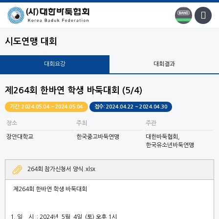
시도연맹 대회
대회요강
대회결과
제264회 한바연 학생 바둑대회 (5/4)
기간: 2024.05.04 ~ 2024.05.04
접수: 2024.04.22 ~ 2024.04.30
장소
주최
주관
장안대학교
한국중고바둑연맹
대한바둑협회,
한국유소년바둑연맹
264회 참가신청서 양식.xlsx
제
264
회
한바연 학생 바둑대회
1.
일
시
: 2024
년
5
월
4
일
(
토
)
오후
1
시