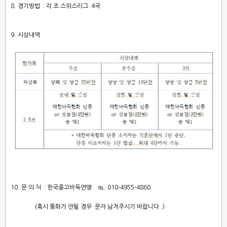
8.
경기방법
:
각 조 스위스리그
4
국
9.
시상내역
10.
문 의 처
:
한국중고바둑연맹
℡
. 010-4955-4860
(
혹시 통화가 안될 경우
문자 남겨주시기 바랍니다
.)
​
​