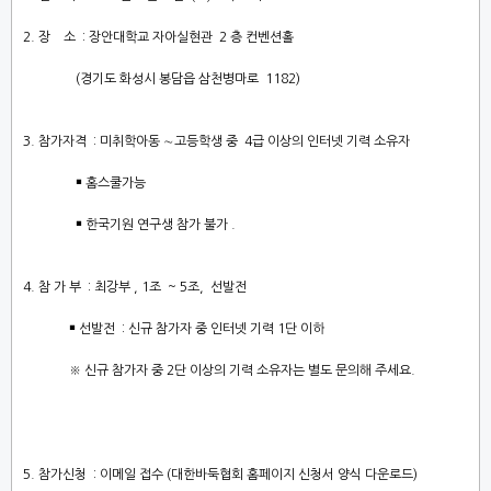
2.
장
소
:
장안대학교 자아실현관
2
층 컨벤션홀
(
경기도 화성시 봉담읍 삼천병마로
1182)
3.
참가자격
:
미취학아동
∼
고등학생 중
4
급 이상의 인터넷 기력 소유자
￭
홈스쿨가능
￭
한국기원 연구생 참가 불가
.
4.
참 가 부
:
최강부
, 1
조
~ 5
조
,
선발전
￭
선발전
:
신규 참가자 중 인터넷 기력
1
단 이하
※
신규 참가자 중
2
단 이상의 기력 소유자는 별도 문의해 주세요
.
5.
참가신청
:
이메일 접수
(
대한바둑협회 홈페이지 신청서 양식 다운로드
)