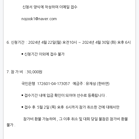
신청서 양식에 작성하여 이메일 접수
nojook1@naver.com
6.
신청기간
: 2024
년
4
월
22
일
(
월
)
오전
10
시
～
2024
년
4
월
30
일
(
화
)
오후
6
시
￭
신청기간 이외에 접수 불가
7.
참 가 비
: 30,000
원
국민은행
172601-04-173057
예금주
:
유재성
(
한바연
)
￭
접수기간 내에 입금 확인이 되어야 선수로 등록됩니다
.
￭
접수 후
5
월
2
일
(
목
)
오후
6
시까지 참가 취소한 건에 대해서만
참가비 환불 가능하며
,
그 이후 취소 및 대회 당일 불참은 참가비 환불
불가
.