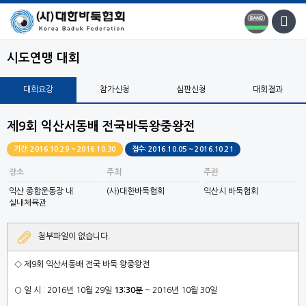
시도연맹 대회
대회요강
참가신청
심판신청
대회결과
제9회 익산서동배 전국바둑왕중왕전
기간: 2016.10.29 ~ 2016.10.30
접수: 2016.10.05 ~ 2016.10.21
장소
주최
주관
익산 종합운동장 내
(사)대한바둑협회
익산시 바둑협회
실내체육관
첨부파일이 없습니다.
◇
제
9
회 익산서동배 전국 바둑 왕중왕전
○
일 시
: 2016
년
10
월
29
일
13:30분
~ 2016
년
10
월
30
일