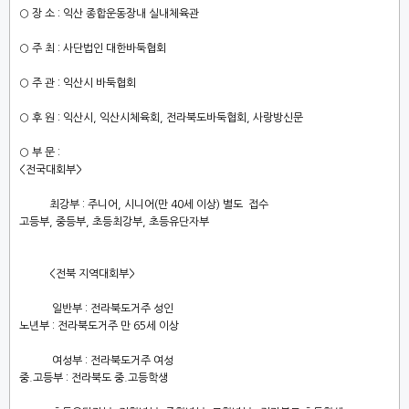
○
장 소
:
익산 종합운동장내 실내체육관
○
주 최
:
사단법인 대한바둑협회
○
주 관
:
익산시 바둑협회
○
후 원
:
익산시
,
익산시체육회
,
전라북도바둑협회
,
사랑방신문
○
부 문
:
<전국대회부>
최강부 : 주니어, 시니어(만 40세 이상) 별도 접수
고등부
,
중등부
,
초등최강부
,
초등유단자부
<전북 지역대회부>
일반부
:
전라북도거주 성인
노년부
:
전라북도거주 만
65
세 이상
여성부
:
전라북도거주 여성
중
.
고등부
:
전라북도 중
.
고등학생