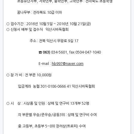
초등유단자부
,
저학년부
,
중학년부
,
고학년부
:
전라북도 초등학생
꿈나무부
:
전라북도
10
급 이하
○
접수기간
: 2016
년
10
월
5
일
~ 2016
년
10
월
21
일
(
금
)
○
신청서 배부 및 접수처
익산시바둑협회
주소
:
전북 익산시 무왕로
9
길
17
☎
063)
834-5601, fax 0504-047-1040
E-mail :
hb997@naver.com
○
참 가 비
:
전 부문
10,000
원
입금계좌
농협
301-0186-0666 41
익산시바둑협회
○
시 상
:
시상품 및 인원
:
상패 및 연구비
13
개부
52
명
각 부문별 우승
/
준우승
/
공동
3
위
:
상패 및 연구비 수여
중
.
고등부
,
초등부
5~8
위 장려상
(
트로피
)
수여