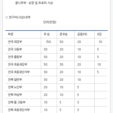
꿈나무부
:
상장 및 트로피 시상
◇
연구비
(
시상
)
내역
단위
(
만원
)
부문
우 승
준우승
공동
3
위
8
강
전국 최강부
150
50
20
10
전국 고등부
30
20
10
5
전국 중등부
30
20
10
5
전국 초등최강부
50
30
20
10
전국 초등유단자부
30
20
10
5
전북 일반부
30
20
10
전북 노인부
20
10
5
전북 여성부
20
10
5
전북 중
.
고등부
10
5
3
전북 초등유단자부
10
5
3