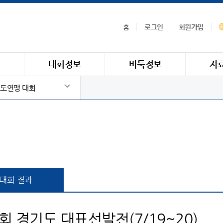
홈
로그인
회원가입
식
대회정보
바둑정보
자
도연맹 대회
대회 결과
 경기도 대표선발전(7/19~20)